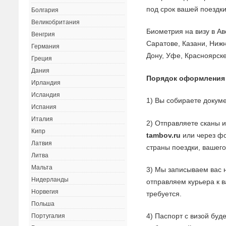
под срок вашей поездки
Болгария
Великобритания
Биометрия на визу в Ав
Венгрия
Саратове, Казани, Ниж
Германия
Дону, Уфе, Красноярск
Греция
Дания
Порядок оформления
Ирландия
Исландия
1) Вы собираете докуме
Испания
Италия
2) Отправляете сканы 
Кипр
tambov.ru
или через фо
Латвия
страны поездки, вашего
Литва
Мальта
3) Мы записываем вас 
Нидерланды
отправляем курьера к 
Норвегия
требуется.
Польша
4) Паспорт с визой буд
Португалия