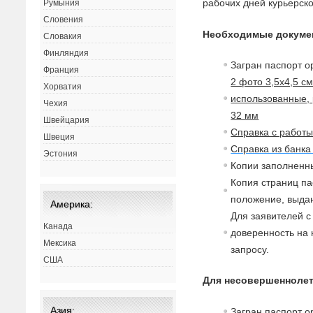
рабочих дней курьерск
Румыния
Словения
Необходимые докуме
Словакия
Финляндия
Загран паспорт о
Франция
2 фото 3,5х4,5 с
Хорватия
использованные, 
Чехия
32 мм
Швейцария
Справка с работ
Швеция
Справка из банка
Эстония
Копии заполненны
Копия страниц па
положение,
в
ыдан
Америка:
Для заявителей 
Канада
доверенность на
Мексика
запросу.
США
Для несовершеннолет
Азия:
Загран паспорт о