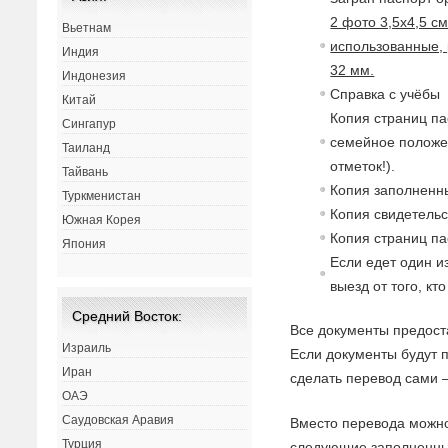
2 фото 3,5х4,5 с
Вьетнам
использованные, 
Индия
32 мм.
Индонезия
Справка с учёбы
Китай
Копия страниц па
Сингапур
семейное полож
Таиланд
отметок!).
Тайвань
Копия заполненны
Туркменистан
Копия свидетельс
Южная Корея
Копия страниц па
Япония
Если едет один и
выезд от того, кто
Средний Восток:
Все документы предост
Израиль
Если документы будут
Иран
сделать перевод сами —
ОАЭ
Саудовская Аравия
Вместо перевода можно
Турция
следующие заполненные