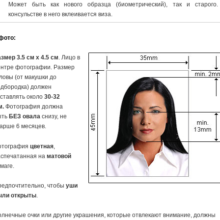
Может быть как нового образца (биометрический), так и старого.
консульстве в него вклеивается виза.
фото:
змер 3.5 см x 4.5 см
. Лицо в
ентре фотографии. Размер
ловы (от макушки до
одбородка) должен
ставлять около
30-32
м.
Фотография должна
ыть
БЕЗ
овала
снизу, не
арше 6 месяцев.
отография
цветная
,
аспечатанная на
матовой
маге.
редпочтительно, чтобы
уши
ыли открыты
.
лнечные очки или другие украшения, которые отвлекают внимание, должны