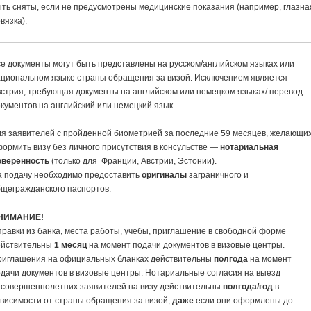
ть сняты, если не предусмотрены медицинские показания (например, глазна
вязка).
е документы могут быть представлены на русском/английском языках или
ациональном языке страны обращения за визой. Исключением является
стрия, требующая документы на английском или немецком языках/ перевод
кументов на английский или немецкий язык.
я заявителей с пройденной биометрией за последние 59 месяцев, желающи
ормить визу без личного присутствия в консульстве —
нотариальная
оверенность
(только для Франции, Австрии, Эстонии).
а подачу необходимо предоставить
оригиналы
заграничного и
щегражданского паспортов.
НИМАНИЕ!
равки из банка, места работы, учебы, приглашение в свободной форме
ействительны
1 месяц
на момент подачи документов в визовые центры.
риглашения на официальных бланках действительны
полгода
на момент
дачи документов в визовые центры. Нотариальные согласия на выезд
есовершеннолетних заявителей на визу действительны
полгода/год
в
висимости от страны обращения за визой,
даже
если они оформлены до