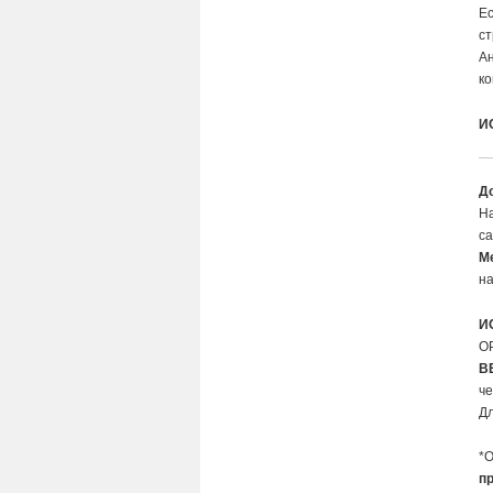
Ес
ст
А
к
И
Д
На
са
М
на
И
О
В
че
Д
*
п