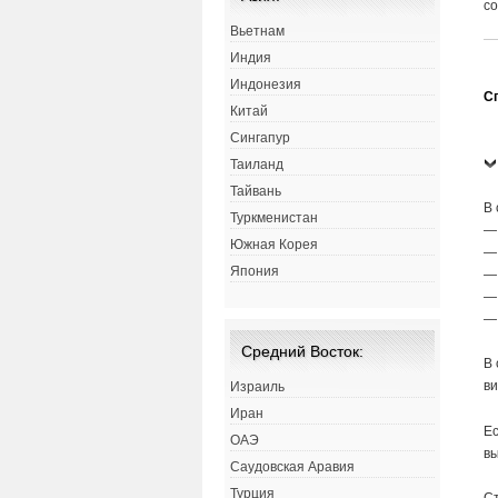
с
Вьетнам
Индия
Индонезия
С
Китай
Сингапур
Таиланд
Тайвань
В 
Туркменистан
— 
Южная Корея
—
Япония
— 
—
— 
Средний Восток:
В 
ви
Израиль
Иран
Ес
ОАЭ
вы
Саудовская Аравия
Турция