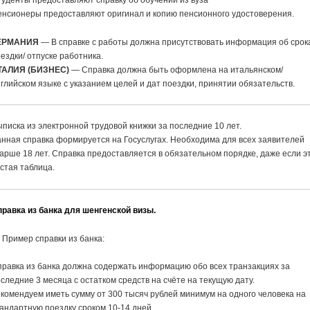
уденты предоставляют справку об обучении из вуза
нсионеры предоставляют оригинал и копию пенсионного удостоверения.
ЕРМАНИЯ
— В справке с работы должна присутствовать информация об срок
ездки/ отпуске работника.
ТАЛИЯ (БИЗНЕС)
— Справка должна быть оформлена на итальянском/
глийском языке с указанием целей и дат поездки, принятии обязательств.
писка из электронной трудовой книжки за последние 10 лет.
нная справка формируется на Госуслугах. Необходима для всех заявителей
арше 18 лет. Справка предоставляется в обязательном порядке, даже если э
стая таблица.
равка из банка для шенгенской визы.
Пример справки из банка:
равка из банка должна содержать информацию обо всех транзакциях за
следние 3 месяца с остатком средств на счёте на текущую дату.
комендуем иметь сумму от 300 тысяч рублей минимум на одного человека на
андартную поездку сроком 10-14 дней.