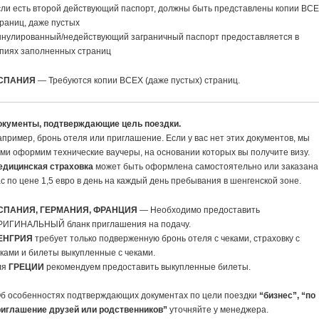
ли есть второй действующий паспорт, должны быть представлены копии ВС
раниц, даже пустых
ннулированный/недействующий заграничный паспорт предоставляется в
опиях заполненных страниц
СПАНИЯ
— Требуются копии ВСЕХ (даже пустых) страниц.
окументы, подтверждающие цель поездки.
пример, бронь отеля или приглашение. Если у вас нет этих документов, мы
ми оформим технические ваучеры, на основании которых вы получите визу.
едицинская страховка
может быть оформлена самостоятельно или заказана
с по цене 1,5 евро в день на каждый день пребывания в шенгенской зоне.
СПАНИЯ, ГЕРМАНИЯ, ФРАНЦИЯ
— Необходимо предоставить
РИГИНАЛЬНЫЙ бланк приглашения на подачу.
ЕНГРИЯ
требует только подверженную бронь отеля с чеками, страховку с
ками и билеты выкупленные с чеками.
ля
ГРЕЦИИ
рекомендуем предоставить выкупленные билеты.
Об особенностях подтверждающих документах по цели поездки
“бизнес”, “по
риглашение друзей или родственников”
уточняйте у менеджера.