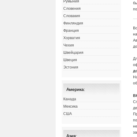
Румыния
бы
Словения
по
Словакия
Финляндия
Вс
Франция
н
Хорватия
Ав
Чехия
до
Швейцария
Дл
Швеция
оф
Эстония
д
Н
об
Америка:
В
Канада
Сп
Мексика
д
США
П
по
н
за
Азия: