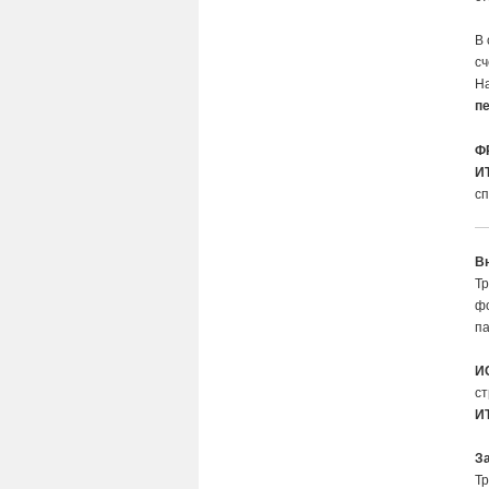
В 
сч
Н
п
Ф
И
сп
В
Тр
ф
па
И
ст
И
З
Тр