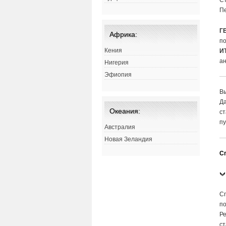
Ст
Пе
Г
Африка:
по
Кения
И
ан
Нигерия
Эфиопия
Вы
Да
Океания:
ст
пу
Австралия
Новая Зеландия
Сп
Сп
по
Ре
ст