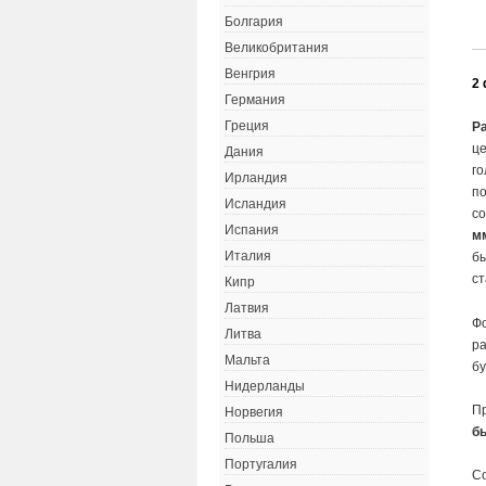
Болгария
Великобритания
Венгрия
2 
Германия
Греция
Ра
ц
Дания
го
Ирландия
п
Исландия
со
Испания
м
Италия
б
ст
Кипр
Латвия
Ф
Литва
р
Мальта
бу
Нидерланды
П
Норвегия
б
Польша
Португалия
Со