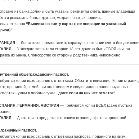
справке из банка должны быть указаны реквизиты счёта, данные владельца
ёта и реквизиты банка, круглая, мокрая печать и подпись.
азывается она
“Выписка по счету карты (все операции за указанный
ериод)”
.
РАНЦИЯ
— Достаточно предоставить справку о состоянии счета без движени
ТАЛИЯ
— У каждого заявителя старше 18 лет должна быть СВОЯ личная
равка из банка. Спонсорство со стороны родственника невозможно.
нутренний общегражданский паспорт.
ебуются копии всех страниц с отметками. Обратите внимание! Копии страниц
ото, пропиской, семейным положением и сведениями о ранее выданных
спортах нужны в любом случае,
даже если на них нет отметок!
СПАНИЯ, ГЕРМАНИЯ, АВСТРИЯ
— Требуются копии ВСЕХ (даже пустых)
раниц.
ТАЛИЯ
— Достаточно предоставить копию страниц с фото и пропиской.
аграничный паспорт
.
ебуются копии всех страниц с отметками паспорта, поданного на визу.